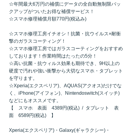
☆年間最大6万円の補償にデータの全自動無制限バッ
クアップがついたお得な補償サービス！
☆スマホ修理補償月額770円(税込み)
☆スマホ修理工房イチオシ！抗菌・抗ウイルス×耐衝
撃のガラスコーティング！
☆スマホ修理工房ではガラスコーティングをおすすめ
しております！作業時間はたったの5分！
☆高い抗菌・抗ウィルス効果も期待でき、9H以上の
硬度で汚れや強い衝撃から大切なスマホ・タブレット
を守ります。
☆Xperia(エクスペリア)、AQUAS(アクオス)だけでな
く、iPhone(アイフォン)、Nintendoswitch(スイッチ)
などにもオススメです。
【 スマホ 表面 4389円(税込) / タブレット 表
面 6589円(税込) 】
Xperia(エクスペリア)・Galaxy(ギャラクシー)・