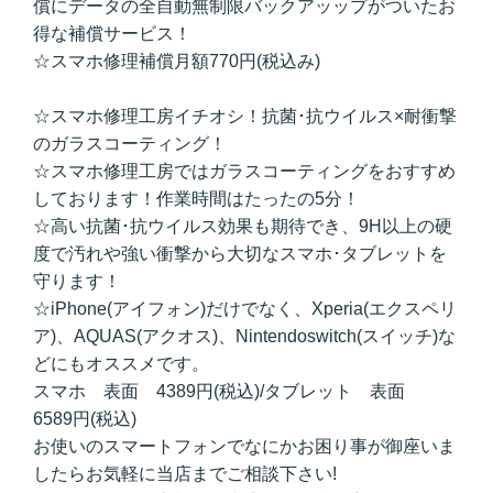
償にデータの全自動無制限バックアッップがついたお
得な補償サービス！
☆スマホ修理補償月額770円(税込み)
☆スマホ修理工房イチオシ！抗菌･抗ウイルス×耐衝撃
のガラスコーティング！
☆スマホ修理工房ではガラスコーティングをおすすめ
しております！作業時間はたったの5分！
☆高い抗菌･抗ウイルス効果も期待でき、9H以上の硬
度で汚れや強い衝撃から大切なスマホ･タブレットを
守ります！
☆iPhone(アイフォン)だけでなく、Xperia(エクスペリ
ア)、AQUAS(アクオス)、Nintendoswitch(スイッチ)な
どにもオススメです。
スマホ 表面 4389円(税込)/タブレット 表面
6589円(税込)
お使いのスマートフォンでなにかお困り事が御座いま
したらお気軽に当店までご相談下さい!