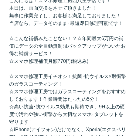
こんにちは！スマホ修理工房西八王子店です！
本日は、画面交換をさせて頂きました！
無事に作業完了し、お客様も満足しておりました！
当店なら、データそのまま･最短即日修理可能です！
☆こんな補償みたことない！？☆年間最大6万円の補
償にデータの全自動無制限バックアッップがついたお
得な補償サービス！
☆スマホ修理補償月額770円(税込み)
☆スマホ修理工房イチオシ！抗菌･抗ウイルス×耐衝撃
のガラスコーティング！
☆スマホ修理工房ではガラスコーティングをおすすめ
しております！作業時間はたったの5分！
☆高い抗菌･抗ウイルス効果も期待でき、9H以上の硬
度で汚れや強い衝撃から大切なスマホ･タブレットを
守ります！
☆iPhone(アイフォン)だけでなく、Xperia(エクスペリ