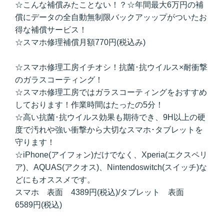
☆こんな補償みたことない！？☆年間最大6万円の補
償にデータの全自動無制限バックアッップがついたお
得な補償サービス！
☆スマホ修理補償月額770円(税込み)
☆スマホ修理工房イチオシ！抗菌･抗ウイルス×耐衝撃
のガラスコーティング！
☆スマホ修理工房ではガラスコーティングをおすすめ
しております！作業時間はたったの5分！
☆高い抗菌･抗ウイルス効果も期待でき、9H以上の硬
度で汚れや強い衝撃から大切なスマホ･タブレットを
守ります！
☆iPhone(アイフォン)だけでなく、Xperia(エクスペリ
ア)、AQUAS(アクオス)、Nintendoswitch(スイッチ)な
どにもオススメです。
スマホ 表面 4389円(税込)/タブレット 表面
6589円(税込)