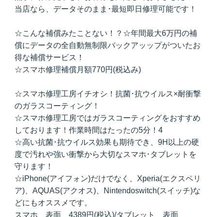
当店なら、データそのまま･最短即日修理可能です！
☆こんな補償みたことない！？☆年間最大6万円の補
償にデータの全自動無制限バックアッップがついたお
得な補償サービス！
☆スマホ修理補償月額770円(税込み)
☆スマホ修理工房イチオシ！抗菌･抗ウイルス×耐衝撃
のガラスコーティング！
☆スマホ修理工房ではガラスコーティングをおすすめ
しております！作業時間はたったの5分！4
☆高い抗菌･抗ウイルス効果も期待でき、9H以上の硬
度で汚れや強い衝撃から大切なスマホ･タブレットを
守ります！
☆iPhone(アイフォン)だけでなく、Xperia(エクスペリ
ア)、AQUAS(アクオス)、Nintendoswitch(スイッチ)な
どにもオススメです。
スマホ 表面 4389円(税込)/タブレット 表面