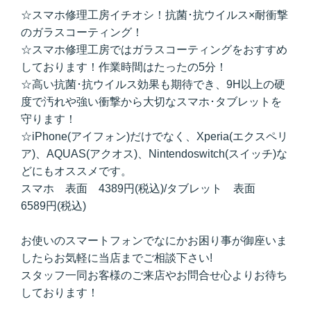
☆スマホ修理工房イチオシ！抗菌･抗ウイルス×耐衝撃
のガラスコーティング！
☆スマホ修理工房ではガラスコーティングをおすすめ
しております！作業時間はたったの5分！
☆高い抗菌･抗ウイルス効果も期待でき、9H以上の硬
度で汚れや強い衝撃から大切なスマホ･タブレットを
守ります！
☆iPhone(アイフォン)だけでなく、Xperia(エクスペリ
ア)、AQUAS(アクオス)、Nintendoswitch(スイッチ)な
どにもオススメです。
スマホ 表面 4389円(税込)/タブレット 表面
6589円(税込)
お使いのスマートフォンでなにかお困り事が御座いま
したらお気軽に当店までご相談下さい!
スタッフ一同お客様のご来店やお問合せ心よりお待ち
しております！