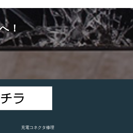
へ！
）
充電コネクタ修理