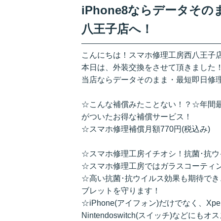
iPhone8ならデータ
八王子店へ！
こんにちは！スマホ修理工房西八王子
本日は、外装交換をさせて頂きました
当店ならデータそのまま・最短即日修
☆こんな補償みたことない！？☆年間
がついたお得な補償サービス！
☆スマホ修理補償月額770円(税込み)
☆スマホ修理工房イチオシ！抗菌･抗ウ
☆スマホ修理工房ではガラスコーティ
☆高い抗菌･抗ウイルス効果も期待でき
ブレットを守ります！
☆iPhone(アイフォン)だけでなく、Xpe
Nintendoswitch(スイッチ)などにも