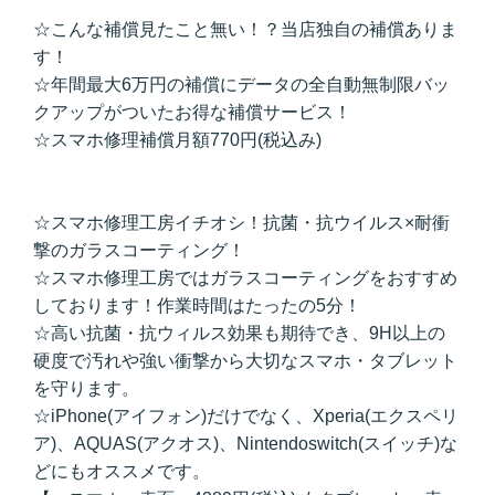
☆こんな補償見たこと無い！？当店独自の補償ありま
す！
☆年間最大6万円の補償にデータの全自動無制限バッ
クアップがついたお得な補償サービス！
☆スマホ修理補償月額770円(税込み)
☆スマホ修理工房イチオシ！抗菌・抗ウイルス×耐衝
撃のガラスコーティング！
☆スマホ修理工房ではガラスコーティングをおすすめ
しております！作業時間はたったの5分！
☆高い抗菌・抗ウィルス効果も期待でき、9H以上の
硬度で汚れや強い衝撃から大切なスマホ・タブレット
を守ります。
☆iPhone(アイフォン)だけでなく、Xperia(エクスペリ
ア)、AQUAS(アクオス)、Nintendoswitch(スイッチ)な
どにもオススメです。