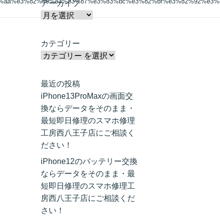
1%aa%e3%82%89%e3%83%87%e3%83%bc%e3%82%bf%e3%82%92%e3%
アーカイブ
カテゴリー
最近の投稿
iPhone13ProMaxの画面交
換ならデータをそのまま・
最短即日修理のスマホ修理
工房西八王子店にご相談く
ださい！
iPhone12のバッテリー交換
ならデータをそのまま・最
短即日修理のスマホ修理工
房西八王子店にご相談くだ
さい！