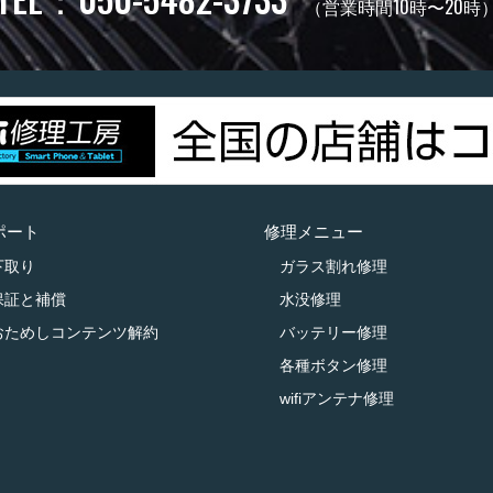
（営業時間10時〜20時
ポート
修理メニュー
下取り
ガラス割れ修理
保証と補償
水没修理
おためしコンテンツ解約
バッテリー修理
各種ボタン修理
wifiアンテナ修理