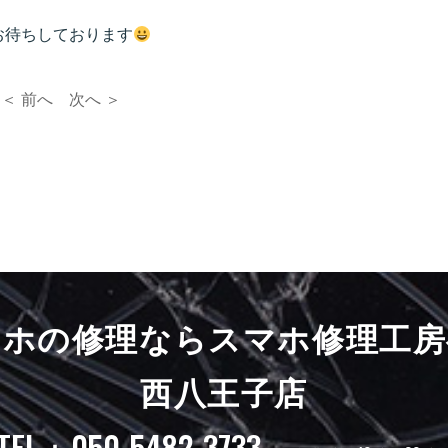
お待ちしております
＜ 前へ
次へ ＞
マホの修理ならスマホ修理工房
西八王子店
TEL：050-5482-3733