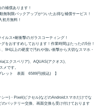
自の補償あります！
自動無制限バックアップがついたお得な補償サービス！
加入初月無料！
ウイルス×耐衝撃のガラスコーティング！
ングをおすすめしております！作業時間はたったの5分！
き、9H以上の硬度で汚れや強い衝撃から大切なスマホ・
ria(エクスペリア)、AQUAS(アクオス)、
オススメです。
タブレット 表面 6589円(税込) 】
ラクシー)・Pixel(ピクセル)などのAndroidスマホだけでな
eなどのバッテリー交換、画面交換も受け付けております