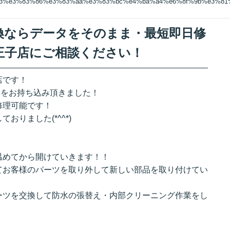
83%e3%83%86%e3%83%aa%e3%83%bc%e4%ba%a4%e6%8f%9b%e3%8
ー交換ならデータをそのまま・最短即日修
王子店にご相談ください！
店です！
e8をお持ち込み頂きました！
修理可能です！
りました(*^^*)
温めてから開けていきます！！
てお客様のパーツを取り外して新しい部品を取り付けてい
ーツを交換して防水の張替え・内部クリーニング作業をし