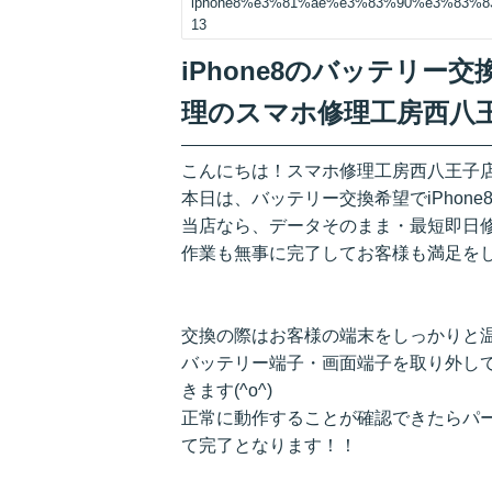
iphone8%e3%81%ae%e3%83%90%e3%83%
13
iPhone8のバッテリ
理のスマホ修理工房西八
こんにちは！スマホ修理工房西八王子
本日は、バッテリー交換希望でiPhon
当店なら、データそのまま・最短即日
作業も無事に完了してお客様も満足をしてお
交換の際はお客様の端末をしっかりと
バッテリー端子・画面端子を取り外し
きます(^o^)
正常に動作することが確認できたらパ
て完了となります！！