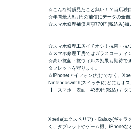
☆こんな補償見たこと無い！？当店独
☆年間最大6万円の補償にデータの全
☆スマホ修理補償月額770円(税込み)
☆スマホ修理工房イチオシ！抗菌・抗
☆スマホ修理工房ではガラスコーティ
☆高い抗菌・抗ウィルス効果も期待で
タブレットを守ります。
☆iPhone(アイフォン)だけでなく、Xpe
Nintendoswitch(スイッチ)などにも
【 スマホ 表面 4389円(税込) / 
Xperia(エクスペリア)・Galaxy(ギャ
く、タブレットやゲーム機、iPhon