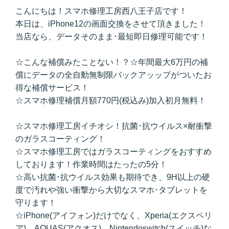
こんにちは！スマホ修理工房西八王子店です！
本日は、iPhone12の画面交換をさせて頂きました！
当店なら、データそのまま･最短即日修理可能です！
☆こんな補償みたことない！？☆年間最大6万円の補
償にデータの全自動無制限バックアッップがついたお
得な補償サービス！
☆スマホ修理補償月額770円(税込み)加入初月無料！
☆スマホ修理工房イチオシ！抗菌･抗ウイルス×耐衝撃
のガラスコーティング！
☆スマホ修理工房ではガラスコーティングをおすすめ
しております！作業時間はたったの5分！
☆高い抗菌･抗ウイルス効果も期待でき、9H以上の硬
度で汚れや強い衝撃から大切なスマホ･タブレットを
守ります！
☆iPhone(アイフォン)だけでなく、Xperia(エクスペリ
ア)、AQUAS(アクオス)、Nintendoswitch(スイッチ)な