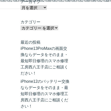
3%80%81%e3%81%9d%e3%82%8d%e3%81%9d%e3%82%8d%e6%82%aa
アーカイブ
カテゴリー
最近の投稿
iPhone13ProMaxの画面交
換ならデータをそのまま・
最短即日修理のスマホ修理
工房西八王子店にご相談く
ださい！
iPhone12のバッテリー交換
ならデータをそのまま・最
短即日修理のスマホ修理工
房西八王子店にご相談くだ
さい！