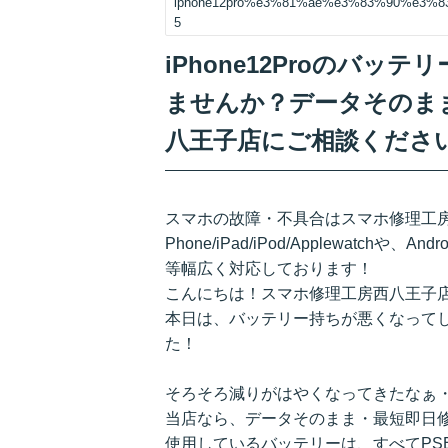
iphone12pro%e3%81%ae%e3%83%90%e3
5
iPhone12Proのバ
ませんか？データそのま
八王子店にご相談くださ
スマホの故障・不具合はスマホ修理工房
Phone/iPad/iPod/Applewatchや、An
等幅広く対応しております！
こんにちは！スマホ修理工房西八王子
本日は、バッテリー持ちが悪くなってしま
た！
そろそろ減りがはやくなってきたなぁ
当店なら、データそのまま・最短即日
使用しているバッテリーは、すべてPS