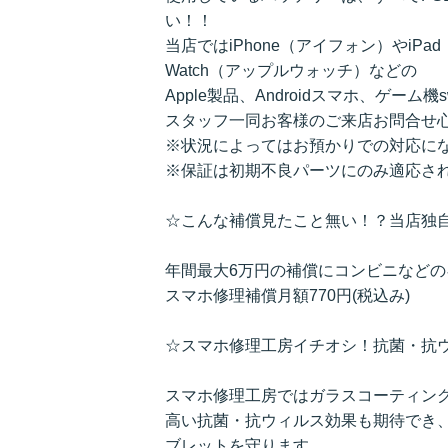
い！！
当店ではiPhone（アイフォン）やiPa
Watch（アップルウォッチ）などの
Apple製品、Androidスマホ、ゲーム
スタッフ一同お客様のご来店お問合せ
※状況によってはお預かりでの対応に
※保証は初期不良パーツにのみ適応さ
☆こんな補償見たこと無い！？当店独
年間最大6万円の補償にコンビニなど
スマホ修理補償月額770円(税込み)
☆スマホ修理工房イチオシ！抗菌・抗
スマホ修理工房ではガラスコーティン
高い抗菌・抗ウィルス効果も期待でき
ブレットを守ります。