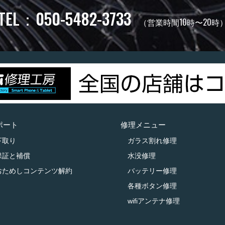
TEL：050-5482-3733
（営業時間10時〜20時
ポート
修理メニュー
下取り
ガラス割れ修理
保証と補償
水没修理
おためしコンテンツ解約
バッテリー修理
各種ボタン修理
wifiアンテナ修理