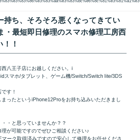
%83%83%e3%83%86%e3%83%aa%e3%83%bc%e6%8c%81%e3%81%a1%e
ッテリー持ち、そろそろ悪くなってきてい
ま・最短即日修理のスマホ修理工房西
い！！
西八王子店にお越しください。i
droidスマホ/タブレット、ゲーム機/Switch/Switch lite/3DS
店です！
ったというiPhone12Proをお持ち込みいただきまし
・・・と思っていませんか？？
修理が可能ですのでぜひご相談ください♪
Eマーク取得済みですので安心して修理をお任せくださ