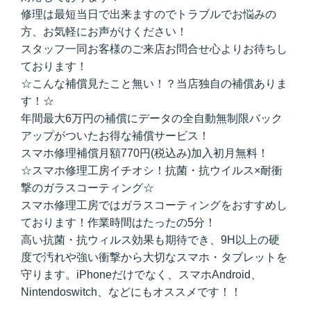
修理は最短当日で出来ますのでトラブルでお悩みの
方、お気軽にお声がけください！
スタッフ一同お客様のご来店お問合せ心よりお待ちし
ております！
☆こんな補償見たこと無い！？当店独自の補償ありま
す！☆
年間最大6万円の補償にデータの全自動無制限バック
アップがついたお得な補償サービス！
スマホ修理補償月額770円(税込み)加入初月無料！
☆スマホ修理工房イチオシ！抗菌・抗ウイルス×耐衝
撃のガラスコーティング☆
スマホ修理工房ではガラスコーティングをおすすめし
ております！作業時間はたったの5分！
高い抗菌・抗ウィルス効果も期待でき、9H以上の硬
度で汚れや強い衝撃から大切なスマホ・タブレットを
守ります。iPhoneだけでなく、スマホAndroid、
Nintendoswitch、などにもオススメです！！