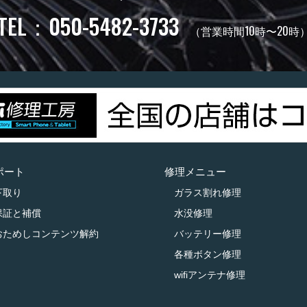
TEL：050-5482-3733
（営業時間10時〜20時
ポート
修理メニュー
下取り
ガラス割れ修理
保証と補償
水没修理
おためしコンテンツ解約
バッテリー修理
各種ボタン修理
wifiアンテナ修理