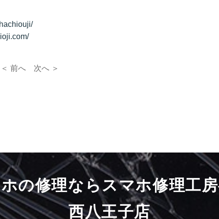
achiouji/
oji.com/
＜ 前へ
次へ ＞
マホの修理ならスマホ修理工房
西八王子店