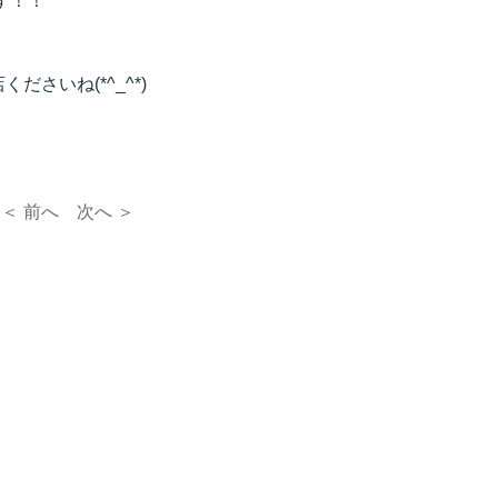
す！！
さいね(*^_^*)
＜ 前へ
次へ ＞