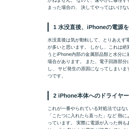
かねません。 なので、速やかに修理す
まった場合の、 決してやってはいけな
1 水没直後、iPhoneの電源
水没直後は気が動転して、とりあえず電
が多いと思います。 しかし、これは絶
うとiPhone内部の金属部品類と水
場合があります。 また、電子回路部分
し、 サビ発生の原因になってしまいま
つです。
2 iPhone本体へのドライ
これが一番やられている対処法ではない
「こたつに入れたら直った」など 熱に
っています。 実際に電源が入った例もあ