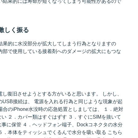
い結果的には寿命が短くなってしまう可能性があるので
め激しく振る
結果的に水没部分が拡大してしまう行為となりますの
内部で使用している接着剤へのダメージの拡大にもつな
充電し復旧させようとする方がいると思います。 しかし、
とのUSB接続は、 電源を入れる行為と同じような現象が起
合のiPhone水没時の応急処置としましては、
１．絶対
ない
２．カバー類はすぐはずす
３．すぐにSIMを抜いて
大事に保管
４．ヘッドフォン端子、Dockコネクタの水分
５．本体をティッシュでくるんで水分を吸い取る
こちら