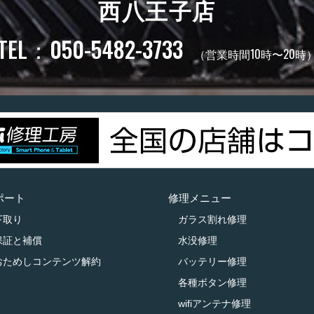
西八王子店
TEL：050-5482-3733
（営業時間10時〜20時
ポート
修理メニュー
下取り
ガラス割れ修理
保証と補償
水没修理
おためしコンテンツ解約
バッテリー修理
各種ボタン修理
wifiアンテナ修理