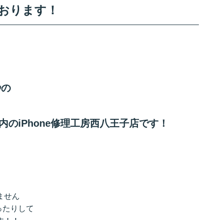
ております！
秒の
のiPho
ne修理工房西八王子店です！
ません
ったりして