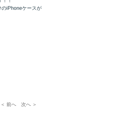
す！！
iPhoneケースが
！
＜ 前へ
次へ ＞